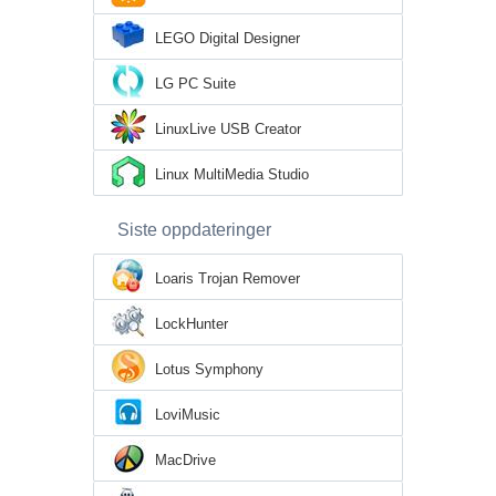
LEGO Digital Designer
LG PC Suite
LinuxLive USB Creator
Linux MultiMedia Studio
Siste oppdateringer
Loaris Trojan Remover
LockHunter
Lotus Symphony
LoviMusic
MacDrive