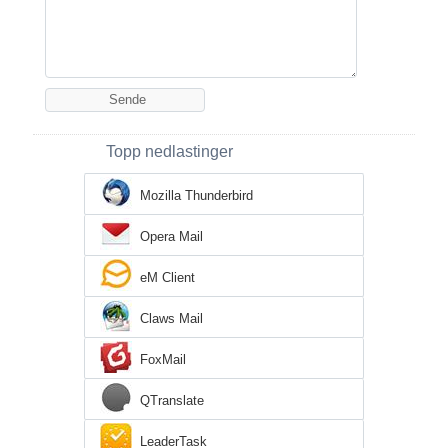
Topp nedlastinger
Mozilla Thunderbird
Opera Mail
eM Client
Claws Mail
FoxMail
QTranslate
LeaderTask