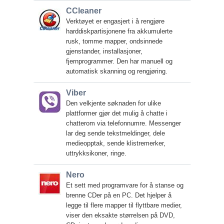
CCleaner
Verktøyet er engasjert i å rengjøre
harddiskpartisjonene fra akkumulerte
rusk, tomme mapper, ondsinnede
gjenstander, installasjoner,
fjernprogrammer. Den har manuell og
automatisk skanning og rengjøring.
Viber
Den velkjente søknaden for ulike
plattformer gjør det mulig å chatte i
chatterom via telefonnumre. Messenger
lar deg sende tekstmeldinger, dele
medieopptak, sende klistremerker,
uttrykksikoner, ringe.
Nero
Et sett med programvare for å stanse og
brenne CDer på en PC. Det hjelper å
legge til flere mapper til flyttbare medier,
viser den eksakte størrelsen på DVD,