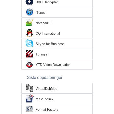
DVD Decrypter
iTunes
Notepad++
QQ International
Skype for Business
Tunngle
YTD Video Downloader
Siste oppdateringer
VirtualDubMod
MKVToolnix
Format Factory