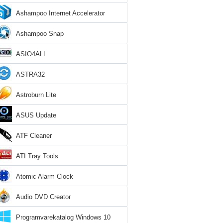
Ashampoo Internet Accelerator
Ashampoo Snap
ASIO4ALL
ASTRA32
Astroburn Lite
ASUS Update
ATF Cleaner
ATI Tray Tools
Atomic Alarm Clock
Audio DVD Creator
Programvarekatalog Windows 10