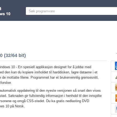
(32/64 bit)
dows 10 - En spesiell applikasjon designet for å jobbe med
 den kan du kopiere innholdet til harddisken, lagre dataene i et
tte de mottatte filene. Programmet har et brukervennlig grensesnitt,
tforsker.
 automatisk oppdatering til den nyeste versjonen så snart den vises
ted. Søknaden gir fullstendig informasjon i henhold til den innspilte
rsonene og omgå CSS-stedet. Du ka gratis nedlasting DVD
dows 10 på Norsk.