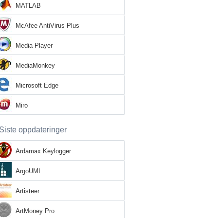
MATLAB
McAfee AntiVirus Plus
Media Player
MediaMonkey
Microsoft Edge
Miro
Siste oppdateringer
Ardamax Keylogger
ArgoUML
Artisteer
ArtMoney Pro