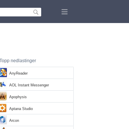
Topp nedlastinger
AnyReader
AOL Instant Messenger
Apophysis
Aptana Studio
Arcon