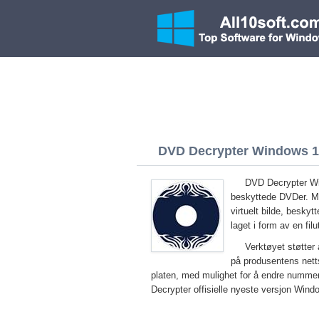
DVD Decrypter Windows 10 
DVD Decrypter Win
beskyttede DVDer. Med
virtuelt bilde, besky
laget i form av en filu
Verktøyet støtter
på produsentens netts
platen, med mulighet for å endre numme
Decrypter offisielle nyeste versjon Win