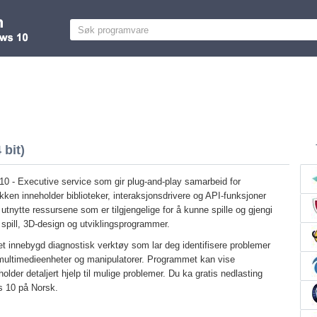
 bit)
0 - Executive service som gir plug-and-play samarbeid for
en inneholder biblioteker, interaksjonsdrivere og API-funksjoner
 utnytte ressursene som er tilgjengelige for å kunne spille og gjengi
spill, 3D-design og utviklingsprogrammer.
et innebygd diagnostisk verktøy som lar deg identifisere problemer
multimedieenheter og manipulatorer. Programmet kan vise
lder detaljert hjelp til mulige problemer. Du ka gratis nedlasting
s 10 på Norsk.