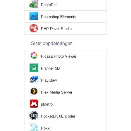
PhotoRec
Photoshop Elements
PHP Devel Studio
Siste oppdateringer
Picasa Photo Viewer
Planner 5D
PlayClaw
Plex Media Server
pMetro
PocketDivXEncoder
Pokki