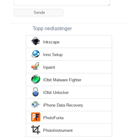
Topp nedlastinger
Inkscape
Inno Setup
Inpaint
IObit Malware Fighter
IObit Unlocker
iPhone Data Recovery
PhotoFunia
PhotoInstrument