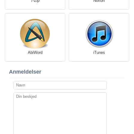
7-Zip
Norton
AbiWord
iTunes
Anmeldelser